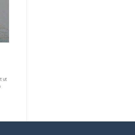
t ut
a